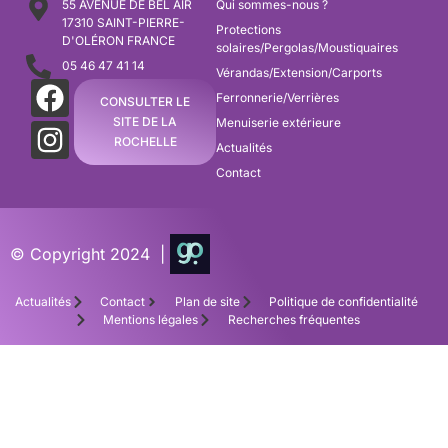
55 AVENUE DE BEL AIR
Qui sommes-nous ?
17310 SAINT-PIERRE-
Protections
D'OLÉRON FRANCE
solaires/Pergolas/Moustiquaires
05 46 47 41 14
Vérandas/Extension/Carports
Ferronnerie/Verrières
CONSULTER LE
SITE DE LA
Menuiserie extérieure
ROCHELLE
Actualités
Contact
© Copyright 2024 |
Actualités
Contact
Plan de site
Politique de confidentialité
Mentions légales
Recherches fréquentes