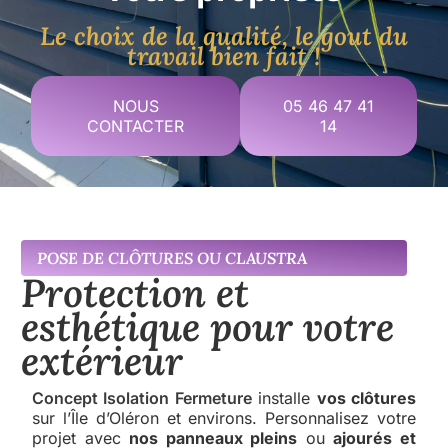
Le choix de la qualité, le gout du
travail bien fait !
NOUS
05 46 47 41
CONTACTER
14
POSE DE CLÔTURES OU CLAUSTRA
Protection et
esthétique pour votre
extérieur
Concept Isolation Fermeture
installe
vos clôtures
sur l’Île d’Oléron et environs. Personnalisez votre
projet avec
nos panneaux pleins
ou
ajourés et