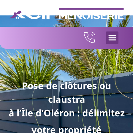
Protections 
Pose de clôtures ou
claustra
à l’Île d’Oléron : délimitez
votre propriété