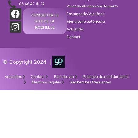
05 46 47 41 14
Vérandas/Extension/Carports
Ferronnerie/Verrières
CONSULTER LE
SITE DE LA
Menuiserie extérieure
ROCHELLE
Actualités
Contact
© Copyright 2024 |
Actualités
Contact
Plan de site
Politique de confidentialité
Mentions légales
Recherches fréquentes